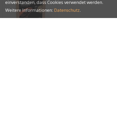
einverstanden, dass Cookies verwendet werden.
Weitere Informationen:
Datenschutz
.
Kyli Complete Menu
Salmon 300g
28217
Impressum
|
AGB
|
Datenschutz
| © by
LUCKY PETS
®
GmbH
|
blue office
E-Shop - Developed by
CompuTech