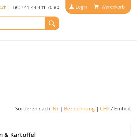
Login
Warenkorb
.ch
| Tel.: +41 44 441 70 80
Sortieren nach:
Nr
|
Bezeichnung
|
CHF
/ Einheit
n & Kartoffel