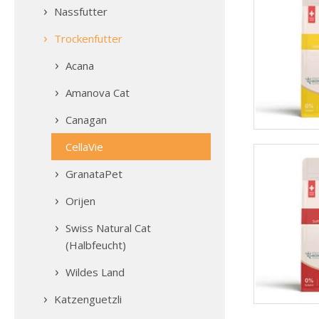
Nassfutter
Trockenfutter
Acana
Amanova Cat
Canagan
CellaVie
GranataPet
Orijen
Swiss Natural Cat
(Halbfeucht)
Wildes Land
Katzenguetzli