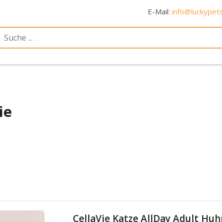
E-Mail:
info@luckypets
ie
CellaVie Katze AllDay Adult Huh