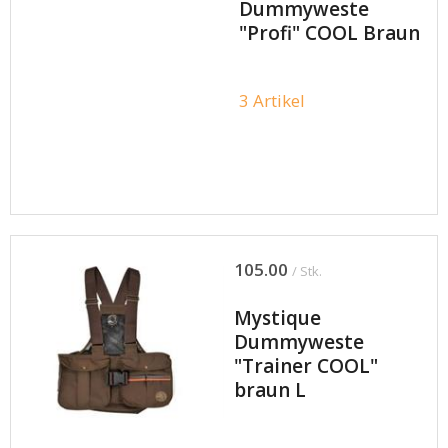
Dummyweste
"Profi" COOL Braun
3 Artikel
105.00
/ Stk.
Mystique
Dummyweste
"Trainer COOL"
braun L