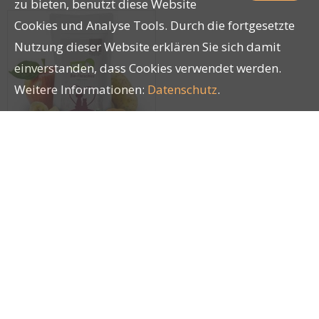
zu bieten, benutzt diese Website
Cookies und Analyse Tools. Durch die fortgesetzte
Nutzung dieser Website erklären Sie sich damit
einverstanden, dass Cookies verwendet werden.
Weitere Informationen:
Datenschutz
.
Herrmann`s Bio-
Fleischlos 150g
20132
Impressum
|
AGB
|
Datenschutz
| © by
LUCKY PETS
®