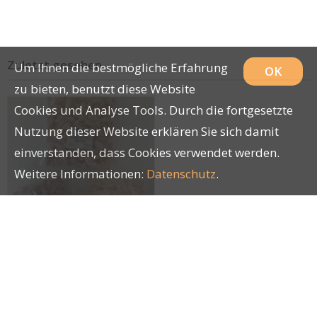
Zuletzt gesehen
Um Ihnen die bestmögliche Erfahrung
OK
zu bieten, benutzt diese Website
Cookies und Analyse Tools. Durch die fortgesetzte
Nutzung dieser Website erklären Sie sich damit
einverstanden, dass Cookies verwendet werden.
Weitere Informationen:
Datenschutz
.
Pouletfett geschnetzelt
400g
20902