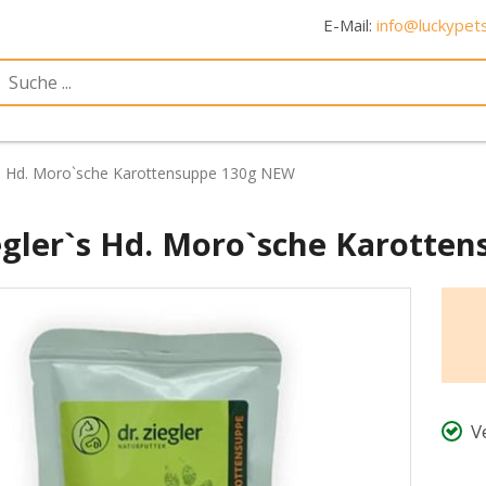
E-Mail:
info@luckypets
`s Hd. Moro`sche Karottensuppe 130g NEW
iegler`s Hd. Moro`sche Karotte
V