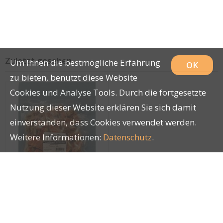
Zuletzt gesehen
Um Ihnen die bestmögliche Erfahrung
OK
zu bieten, benutzt diese Website
Cookies und Analyse Tools. Durch die fortgesetzte
Nutzung dieser Website erklären Sie sich damit
einverstanden, dass Cookies verwendet werden.
Weitere Informationen:
Datenschutz
.
Pferdefleisch Stücke
lose 500g
23331