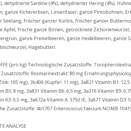
, dehydrierte Sardine (4%), dehydrierter Hering (4%), Hühn
n, ganze Kichererbsen, Linsenfaser, ganze Pintobohnen, Er
 Seetang, frischer ganzer Kürbis, frischer ganzer Butternus
e Äpfel, frische ganze Birnen, getrocknete Zichorienwurzel,
bengrün, ganze Preiselbeeren, ganze Heidelbeeren, ganze S
ibischwurzel, Hagebutten.
E (pro kg) Technologische Zusatzstoffe: Tocopherolextrak
 Zusatzstoffe: Rosmarinextrakt: 80 mg Ernährungsphysiologis
ink: 105 mg), 3b406 (Kupfer: 11 mg), 3a821 Vitamin B1: 12,5
n B5: 8 mg, 3a831 Vitamin B6: 6,5 mg, 3a316 Vitamin B9: 0,7
n K3: 0,5 mg, 3a672a Vitamin A: 3750 IE, 3a671 Vitamin D3: 500
he Zusatzstoffe: 4b1707 Enterococcus faecium NCIMB 1041
TE ANALYSE