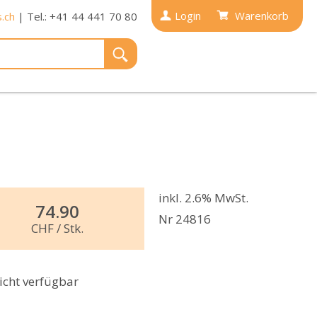
Login
Warenkorb
.ch
| Tel.: +41 44 441 70 80
inkl. 2.6% MwSt.
74.90
Nr 24816
CHF
/ Stk.
icht verfügbar