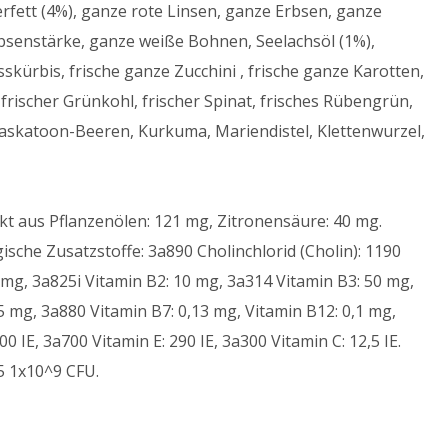
erfett (4%), ganze rote Linsen, ganze Erbsen, ganze
bsenstärke, ganze weiße Bohnen, Seelachsöl (1%),
skürbis, frische ganze Zucchini , frische ganze Karotten,
 frischer Grünkohl, frischer Spinat, frisches Rübengrün,
askatoon-Beeren, Kurkuma, Mariendistel, Klettenwurzel,
t aus Pflanzenölen: 121 mg, Zitronensäure: 40 mg.
che Zusatzstoffe: 3a890 Cholinchlorid (Cholin): 1190
 mg, 3a825i Vitamin B2: 10 mg, 3a314 Vitamin B3: 50 mg,
5 mg, 3a880 Vitamin B7: 0,13 mg, Vitamin B12: 0,1 mg,
 IE, 3a700 Vitamin E: 290 IE, 3a300 Vitamin C: 12,5 IE.
5 1x10^9 CFU.