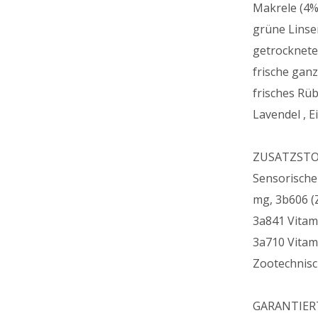
Makrele (4%)
grüne Linse
getrockneter
frische ganz
frisches Rü
Lavendel , E
ZUSATZSTOFF
Sensorische
mg, 3b606 (Z
3a841 Vitami
3a710 Vitami
Zootechnisc
GARANTIER