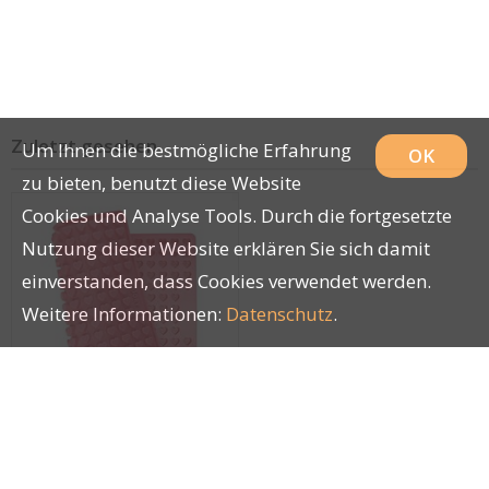
Zuletzt gesehen
Um Ihnen die bestmögliche Erfahrung
OK
zu bieten, benutzt diese Website
Cookies und Analyse Tools. Durch die fortgesetzte
Nutzung dieser Website erklären Sie sich damit
einverstanden, dass Cookies verwendet werden.
Weitere Informationen:
Datenschutz
.
Collory Herz-
Backformen Mini