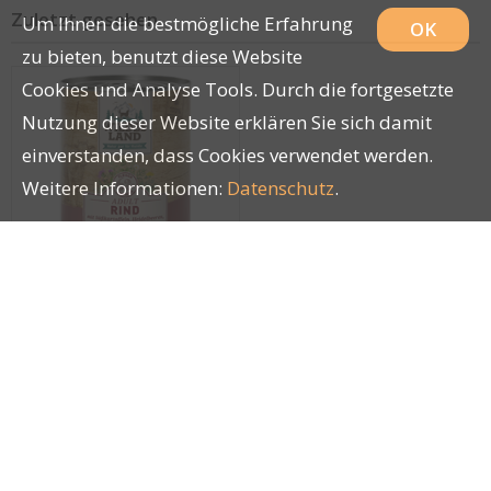
Zuletzt gesehen
Um Ihnen die bestmögliche Erfahrung
OK
zu bieten, benutzt diese Website
Cookies und Analyse Tools. Durch die fortgesetzte
Nutzung dieser Website erklären Sie sich damit
einverstanden, dass Cookies verwendet werden.
Weitere Informationen:
Datenschutz
.
Wildes Land Canine
Adult Rind
Süsskartoffel 400g
24985