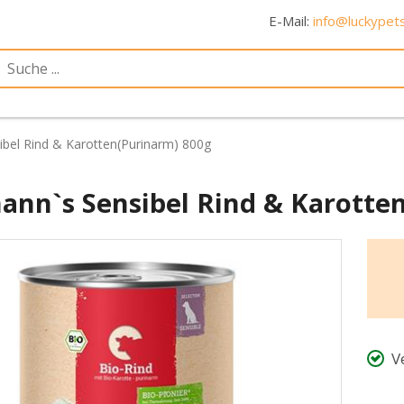
E-Mail:
info@luckypets
bel Rind & Karotten(Purinarm) 800g
ann`s Sensibel Rind & Karotte
V