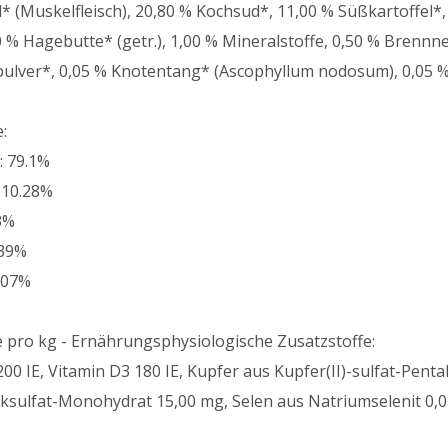
* (Muskelfleisch), 20,80 % Kochsud*, 11,00 % Süßkartoffel*, 
0 % Hagebutte* (getr.), 1,00 % Mineralstoffe, 0,50 % Brennn
pulver*, 0,05 % Knotentang* (Ascophyllum nodosum), 0,05 %
:
: 79.1%
 10.28%
3%
.39%
.07%
e pro kg - Ernährungsphysiologische Zusatzstoffe:
200 IE, Vitamin D3 180 IE, Kupfer aus Kupfer(II)-sulfat-Pe
nksulfat-Monohydrat 15,00 mg, Selen aus Natriumselenit 0,