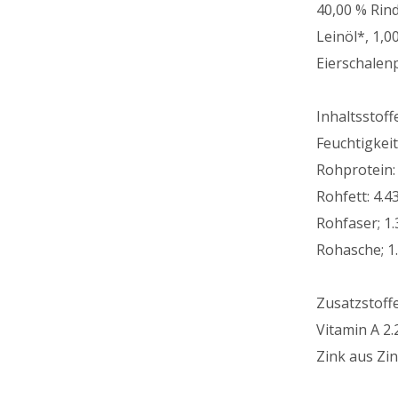
40,00 % Rind
Leinöl*, 1,0
Eierschalen
Inhaltsstoffe
Feuchtigkeit
Rohprotein:
Rohfett: 4.4
Rohfaser; 1
Rohasche; 1
Zusatzstoff
Vitamin A 2.
Zink aus Zi