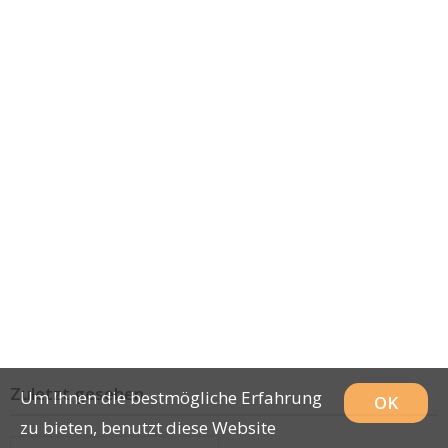
Zuletzt gesehen
Um Ihnen die bestmögliche Erfahrung
OK
zu bieten, benutzt diese Website