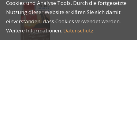
Cookies und Analyse Tools. Durch die fortgesetzte
Nutzung dieser Website erklären Sie sich damit
einverstanden, dass Cookies verwendet werden.
Weitere Informationen:
Datenschutz
.
ORIJEN DOG Regional
Red 2kg
25263
Impressum
|
AGB
|
Datenschutz
| © by
LUCKY PETS
®
GmbH
|
blue office
E-Shop - Developed by