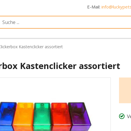
E-Mail:
info@luckypets
Clickerbox Kastenclicker assortiert
rbox Kastenclicker assortiert
V