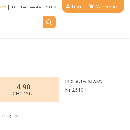
Login
Warenkorb
.ch
| Tel.: +41 44 441 70 80
inkl. 8.1% MwSt.
4.90
Nr 26101
CHF
/ Stk.
erfügbar