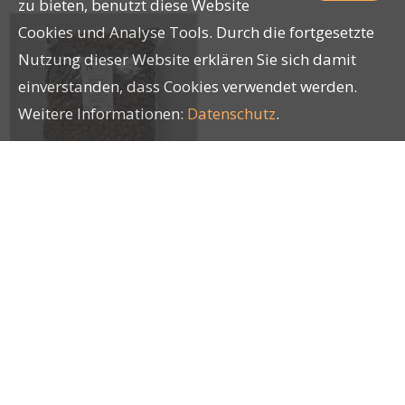
zu bieten, benutzt diese Website
Cookies und Analyse Tools. Durch die fortgesetzte
Nutzung dieser Website erklären Sie sich damit
einverstanden, dass Cookies verwendet werden.
Weitere Informationen:
Datenschutz
.
LP Probio Dog RIND
BTL 5kg
27368
Impressum
|
AGB
|
Datenschutz
| © by
LUCKY PETS
®