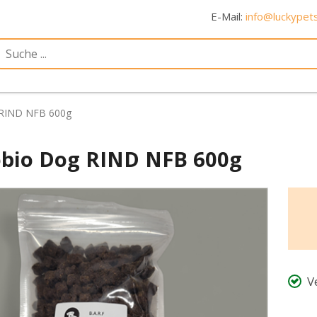
E-Mail:
info@luckypets
 RIND NFB 600g
obio Dog RIND NFB 600g
V