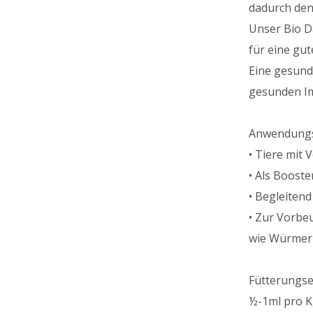
dadurch den
Unser Bio D
für eine gu
Eine gesund
gesunden I
Anwendungs
• Tiere mit
• Als Boost
• Begleiten
• Zur Vorbe
wie Würmer 
Fütterungs
½-1ml pro K