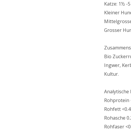
Katze: 1½ -
Kleiner Hun
Mittelgross
Grosser Hun
Zusammens
Bio Zuckerr
Ingwer, Kerb
Kultur.
Analytische 
Rohprotein 
Rohfett <0.
Rohasche 0
Rohfaser <0