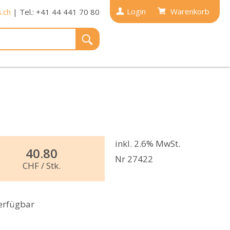
Login
Warenkorb
.ch
| Tel.: +41 44 441 70 80
inkl. 2.6% MwSt.
40.80
Nr 27422
CHF
/ Stk.
erfügbar