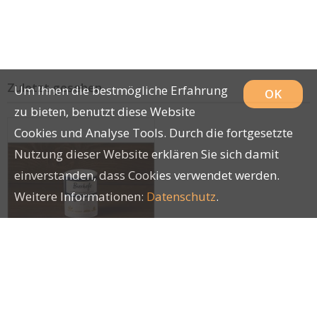
Zuletzt gesehen
Um Ihnen die bestmögliche Erfahrung
OK
zu bieten, benutzt diese Website
Cookies und Analyse Tools. Durch die fortgesetzte
Nutzung dieser Website erklären Sie sich damit
einverstanden, dass Cookies verwendet werden.
Weitere Informationen:
Datenschutz
.
Besserfresser Bierhefe
180g