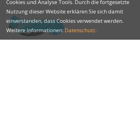
Cookies und Analyse Tools. Durch die fortgesetzte
Nutzung dieser Website erklären Sie sich damit
einverstanden, dass Cookies verwendet werden.
Weitere Informationen:
Datenschutz
.
SporttiPomppa Arctic
Gr. 40
27811
Impressum
|
AGB
|
Datenschutz
| © by
LUCKY PETS
®
GmbH
|
blue office
E-Shop - Developed by