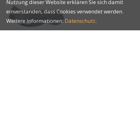
Nutzung dieser Website erklären Sie sich damit
einverstanden, dass Cookies verwendet werden.
Weitere Informationen:
Datenschutz
.
SporttiPomppa
Graphite Gr. 28
27820
Impressum
|
AGB
|
Datenschutz
| © by
LUCKY PETS
®
GmbH
|
blue office
E-Shop - Developed by
CompuTech