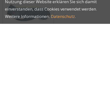
Nutzung dieser Website erklären Sie sich damit
einverstanden, dass Cookies verwendet werden.
Weitere Informationen:
Datenschutz
.
SporttiPomppa
Graphite Gr. 31
27821
Impressum
|
AGB
|
Datenschutz
| © by
LUCKY PETS
®
GmbH
|
blue office
E-Shop - Developed by
CompuTech