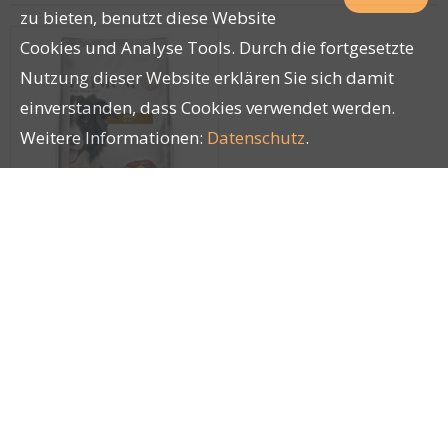
zu bieten, benutzt diese Website
Cookies und Analyse Tools. Durch die fortgesetzte
Nutzung dieser Website erklären Sie sich damit
einverstanden, dass Cookies verwendet werden.
Weitere Informationen:
Datenschutz
.
Primum Canine Adult
Ente mit Kartoffel 5kg
27886
Impressum
|
AGB
|
Datenschutz
| © by
LUCKY PETS