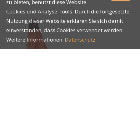
zu bieten, benutzt diese Website
Cookies und Analyse Tools. Durch die fortgesetzte
Nutzung dieser Website erklären Sie sich damit
einverstanden, dass Cookies verwendet werden.
Weitere Informationen:
Datenschutz
.
NS Protector Bivy bag
Orange Gr. M
28203
Impressum
|
AGB
|
Datenschutz
| © by
LUCKY PETS