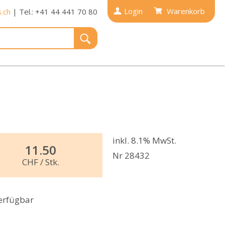
Login
Warenkorb
.ch
| Tel.: +41 44 441 70 80
inkl. 8.1% MwSt.
11.50
Nr 28432
CHF
/ Stk.
erfügbar