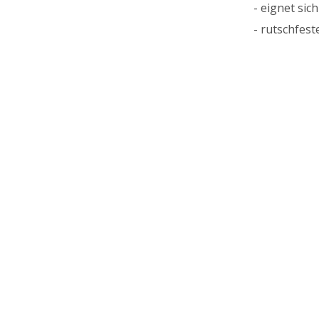
- eignet sic
- rutschfest