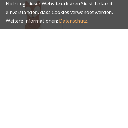
Nutzung dieser Website erklären Sie sich damit
einverstanden, dass Cookies verwendet werden.
Weitere Informationen:
Datenschutz
.
Karlie Lotte Fuchs Vido
Orange 25.5cm
28507
Impressum
|
AGB
|
Datenschutz
| © by
LUCKY PETS
®
GmbH
|
blue office
E-Shop - Developed by
CompuTech