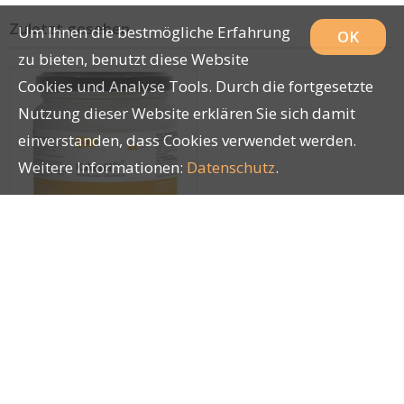
Zuletzt gesehen
Um Ihnen die bestmögliche Erfahrung
OK
zu bieten, benutzt diese Website
Cookies und Analyse Tools. Durch die fortgesetzte
Nutzung dieser Website erklären Sie sich damit
einverstanden, dass Cookies verwendet werden.
Weitere Informationen:
Datenschutz
.
kyli Kokosöl Bio 255ml
28511