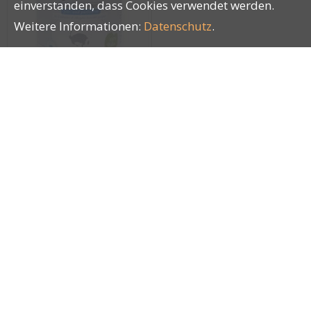
einverstanden, dass Cookies verwendet werden.
Weitere Informationen:
Datenschutz
.
Loisachtaler
Straussentopf 400g
28667
Impressum
|
AGB
|
Datenschutz
| © by
LUCKY PETS
®
GmbH
|
blue office
E-Shop - Developed by
CompuTech