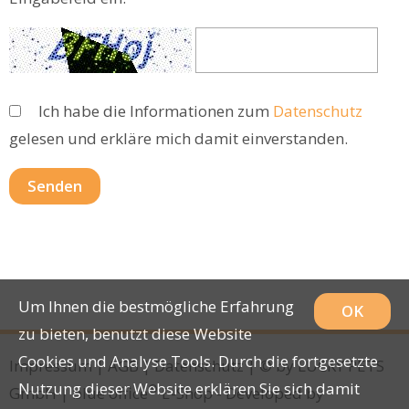
Ich habe die Informationen zum
Datenschutz
gelesen und erkläre mich damit einverstanden.
Um Ihnen die bestmögliche Erfahrung
OK
zu bieten, benutzt diese Website
Cookies und Analyse Tools. Durch die fortgesetzte
Impressum
|
AGB
|
Datenschutz
| © by
LUCKY PETS
Nutzung dieser Website erklären Sie sich damit
®
GmbH
|
blue office
E-Shop - Developed by