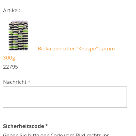
Artikel:
Biokatzenfutter "Knospe" Lamm
300g
22795
Nachricht *
Sicherheitscode *
Geben Sie bitte den Code vom Bild rechts ins