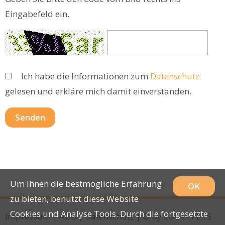
Eingabefeld ein.
Ich habe die Informationen zum
Datenschutz
gelesen und erkläre mich damit einverstanden.
Um Ihnen die bestmögliche Erfahrung
OK
zu bieten, benutzt diese Website
Cookies und Analyse Tools. Durch die fortgesetzte
Impressum
|
AGB
|
Datenschutz
| © by
LUCKY PETS