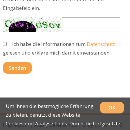
Eingabefeld ein.
Ich habe die Informationen zum
Datenschutz
gelesen und erkläre mich damit einverstanden.
Um Ihnen die bestmögliche Erfahrung
OK
zu bieten, benutzt diese Website
Cookies und Analyse Tools. Durch die fortgesetzte
Impressum
|
AGB
|
Datenschutz
| © by
LUCKY PETS