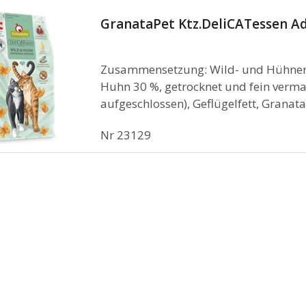
GranataPet Ktz.DeliCATessen A
Zusammensetzung: Wild- und Hühnerfl
Huhn 30 %, getrocknet und fein vermah
aufgeschlossen), Geflügelfett, Granatap
Nr
23129