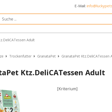
E-Mail:
info@luckypets
tz.DeliCATessen Adult
ze
Trockenfutter
GranataPet
GranataPet Ktz.DeliCATessen A
taPet Ktz.DeliCATessen Adult
[Kriterium]