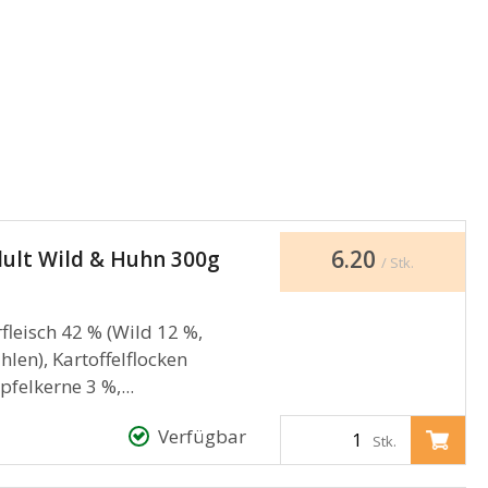
6.20
dult Wild & Huhn 300g
/ Stk.
eisch 42 % (Wild 12 %,
len), Kartoffelflocken
felkerne 3 %,...
Verfügbar
Stk.