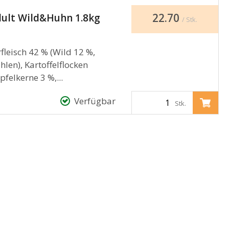
22.70
dult Wild&Huhn 1.8kg
/ Stk.
eisch 42 % (Wild 12 %,
len), Kartoffelflocken
felkerne 3 %,...
Verfügbar
Stk.