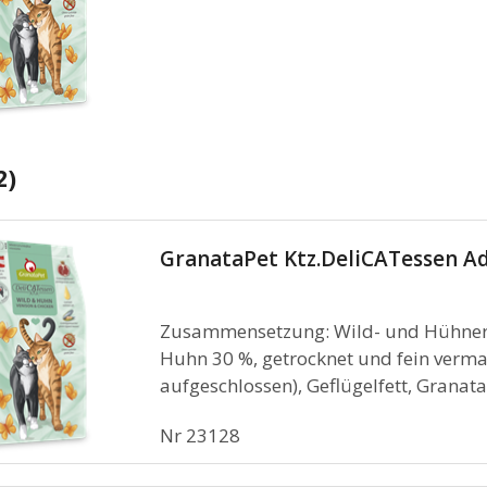
2)
GranataPet Ktz.DeliCATessen A
Zusammensetzung: Wild- und Hühnerfl
Huhn 30 %, getrocknet und fein vermah
aufgeschlossen), Geflügelfett, Granatap
Nr
23128